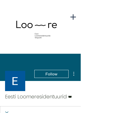
More actions
Follow
Admin
Eesti Loomeresidentuurid