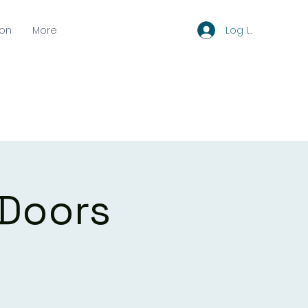
Log In
oon
More
 Doors