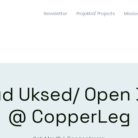
Newsletter
Projektid/ Projects
Missi
d Uksed/ Open
@ CopperLeg