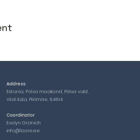
ent
Address
Estonia, Põlva maakond, Põlva vald,
Viisli küla, Piirimäe, 64614
Coordinator
Evelyn Grzinich
info@loore.ee