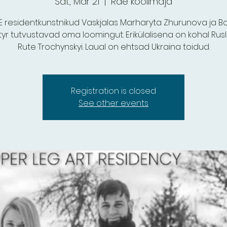
Sat, Mar 21
  |  
Rae koolimaja
 residentkunstnikud Vaskjalas Marharyta Zhurunova ja 
tyr tutvustavad oma loomingut. Erikülalisena on kohal Rusl
Rute Trochynskyi. Laual on ehtsad Ukraina toidud.
Registration is closed
See other events