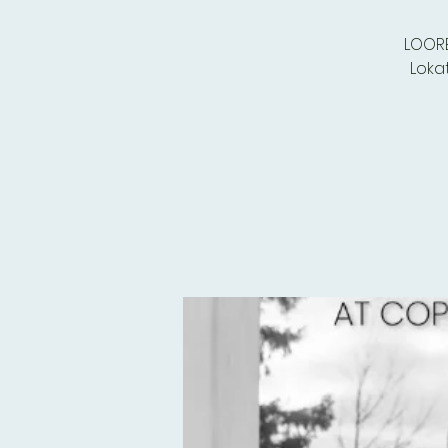
LOORE
Loka