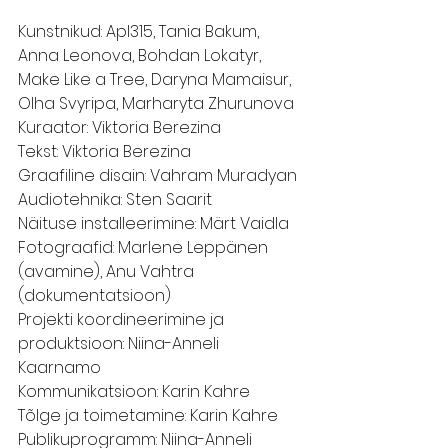
Kunstnikud: Apl315, Tania Bakum, 
Anna Leonova, Bohdan Lokatyr, 
Make Like a Tree, Daryna Mamaisur, 
Olha Svyripa, Marharyta Zhurunova
Kuraator: Viktoria Berezina
Tekst: Viktoria Berezina
Graafiline disain: Vahram Muradyan
Audiotehnika: Sten Saarit
Näituse installeerimine: Märt Vaidla
Fotograafid: Marlene Leppänen 
(avamine), Anu Vahtra 
(dokumentatsioon)
Projekti koordineerimine ja 
produktsioon: Niina-Anneli 
Kaarnamo
Kommunikatsioon: Karin Kahre
Tõlge ja toimetamine: Karin Kahre
Publikuprogramm: Niina-Anneli 