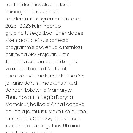
teistele loomevaldkondade 
esindajatele suunatud 
residentuuriprogramm aastatel 
2025–2026 kulmineerub 
grupinäitusega „Loor. Ühendades 
sisemaastikke“, kus kaheksa 
programmis osalenud kunstnikku 
esitlevad ARS Projektiruumis 
Tallinnas residentuuride käigus 
valminud teoseid. Näitusel 
osalevad visuaalkunstnikud Apl315 
ja Tania Bakum, maakunstnikud 
Bohdan Lokatyr ja Marharyta 
Zhurunova, filmitegija Daryna 
Mamaisur, helilooja Anna Leonova, 
helilooja ja muusik Make Like a Tree 
ning kirjanik Olha Svyripa. Näituse 
kureeris Tartus tegutsev Ukraina 
kunstnik, kuraator ja 