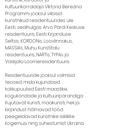
kultuurikorraldaja Viktoria Berezina. 
Programmi jooksul viibisid 
kunstnikud residentuurides üle 
Eesti, sealhulgas Arvo Pärdi Keskuse 
residentuuris, Eesti Kirjanduse 
Seltsis, KORDONis, Loovlinnakus, 
MASSIAs, Muhu Kunstitalu 
residentuuris, NARTis, TYPAs ja 
Vaskjala Loomeresidentuuris. 
Residentuuride jooksul valmisid 
teosed, mida kujundasid 
kokkupuuted Eesti maastike, 
kogukondade ja kultuuripärandiga. 
Kujutavat kunsti, maakunsti, heli ja 
kirjandust hõlmavad tööd 
peegeldavad kunstnike isiklikke 
kogemusi ning suhestumist Ukraina 