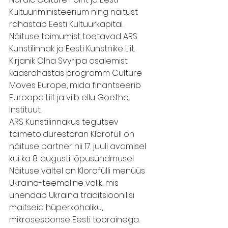
Kultuuriministeerium ning näitust 
rahastab Eesti Kultuurkapital. 
Näituse toimumist toetavad ARS 
Kunstilinnak ja Eesti Kunstnike Liit. 
Kirjanik Olha Svyripa osalemist 
kaasrahastas programm Culture 
Moves Europe, mida finantseerib 
Euroopa Liit ja viib ellu Goethe 
Instituut.
ARS Kunstilinnakus tegutsev 
taimetoidurestoran Klorofüll on 
näituse partner nii 17. juuli avamisel 
kui ka 8. augusti lõpusündmusel. 
Näituse vältel on Klorofülli menüüs 
Ukraina-teemaline valik, mis 
ühendab Ukraina traditsioonilisi 
maitseid hüperkohaliku, 
mikrosesoonse Eesti toorainega.