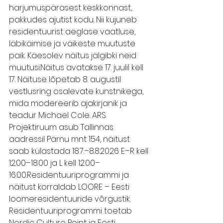
harjumuspärasest keskkonnast, 
pakkudes ajutist kodu. Nii kujuneb 
residentuurist aeglase vaatluse, 
läbikäimise ja väikeste muutuste 
paik. Käesolev näitus jälgibki neid 
muutusi.Näitus avatakse 17. juulil kell 
17. Näituse lõpetab 8. augustil 
vestlusring osalevate kunstnikega, 
mida modereerib ajakirjanik ja 
teadur Michael Cole. ARS 
Projektiruum asub Tallinnas 
aadressil Pärnu mnt 154, näitust 
saab külastada 18.7.–8.8.2026 E–R kell 
12.00–18.00 ja L kell 12.00–
16.00.Residentuuriprogrammi ja 
näitust korraldab LOORE – Eesti 
loomeresidentuuride võrgustik. 
Residentuuriprogrammi toetab 
Nordic Culture Point ja Eesti 