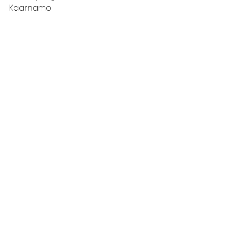
Kaarnamo
See All
Recent Posts