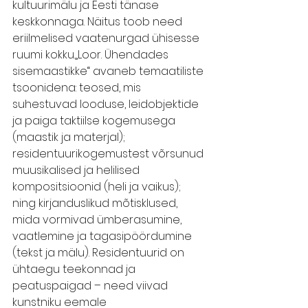
kultuurimälu ja Eesti tänase 
keskkonnaga. Näitus toob need 
eriilmelised vaatenurgad ühisesse 
ruumi kokku.„Loor. Ühendades 
sisemaastikke“ avaneb temaatiliste 
tsoonidena: teosed, mis 
suhestuvad looduse, leidobjektide 
ja paiga taktiilse kogemusega 
(maastik ja materjal); 
residentuurikogemustest võrsunud 
muusikalised ja helilised 
kompositsioonid (heli ja vaikus); 
ning kirjanduslikud mõtisklused, 
mida vormivad ümberasumine, 
vaatlemine ja tagasipöördumine 
(tekst ja mälu). Residentuurid on 
ühtaegu teekonnad ja 
peatuspaigad – need viivad 
kunstniku eemale 